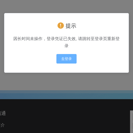
提示
token不能为空
因长时间未操作，登录凭证已失效, 请跳转至登录页重新登
录
去登录
瑞通
简介